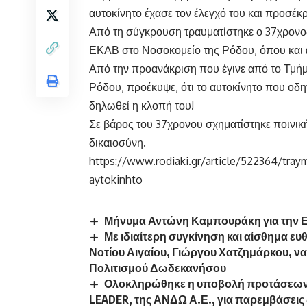
αυτοκίνητο έχασε τον έλεγχό του και προσέ
Από τη σύγκρουση τραυματίστηκε ο 37χρονο
ΕΚΑΒ στο Νοσοκομείο της Ρόδου, όπου και ε
Από την προανάκριση που έγινε από το Τμή
Ρόδου, προέκυψε, ότι το αυτοκίνητο που οδη
δηλωθεί η κλοπή του!
Σε βάρος του 37χρονου σχηματίστηκε ποινική
δικαιοσύνη.
https://www.rodiaki.gr/article/522364/tr
aytokinhto
Μήνυμα Αντώνη Καμπουράκη για την 
Με ιδιαίτερη συγκίνηση και αίσθημα ε
Νοτίου Αιγαίου, Γιώργου Χατζημάρκου, να
Πολιτισμού Δωδεκανήσου
Ολοκληρώθηκε η υποβολή προτάσεων γ
LEADER, της ΑΝΔΩ Α.Ε., για παρεμβάσει