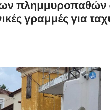
των πλημμυροπαθών 
ικές γραμμές για ταχ