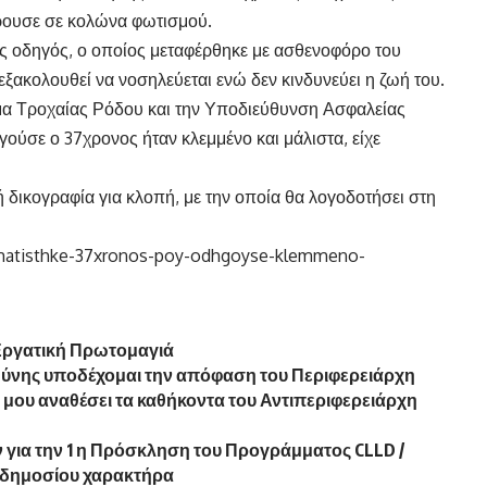
κρουσε σε κολώνα φωτισμού.
ς οδηγός, ο οποίος μεταφέρθηκε με ασθενοφόρο του
ξακολουθεί να νοσηλεύεται ενώ δεν κινδυνεύει η ζωή του.
μα Τροχαίας Ρόδου και την Υποδιεύθυνση Ασφαλείας
γούσε ο 37χρονος ήταν κλεμμένο και μάλιστα, είχε
 δικογραφία για κλοπή, με την οποία θα λογοδοτήσει στη
aymatisthke-37xronos-poy-odhgoyse-klemmeno-
Εργατική Πρωτομαγιά
υθύνης υποδέχομαι την απόφαση του Περιφερειάρχη
 μου αναθέσει τα καθήκοντα του Αντιπεριφερειάρχη
ια την 1 η Πρόσκληση του Προγράμματος CLLD /
ς δημοσίου χαρακτήρα