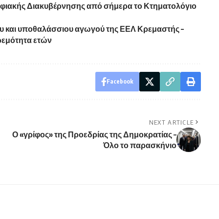
ηφιακής Διακυβέρνησης από σήμερα το Κτηματολόγιο
υ και υποθαλάσσιου αγωγού της ΕΕΛ Κρεμαστής –
ρεμότητα ετών
Facebook
NEXT ARTICLE
Ο «γρίφος» της Προεδρίας της Δημοκρατίας –
Όλο το παρασκήνιο