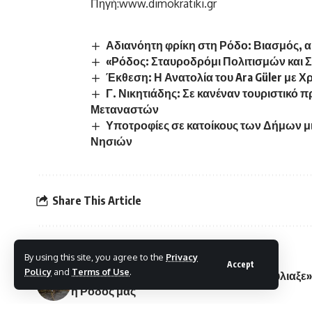
Πηγή:
www.dimokratiki.gr
Αδιανόητη φρίκη στη Ρόδο: Βιασμός, αι
«Ρόδος: Σταυροδρόμι Πολιτισμών και
Έκθεση: Η Ανατολία του Ara Güler με 
Γ. Νικητιάδης: Σε κανέναν τουριστικό
Μεταναστών
Υποτροφίες σε κατοίκους των Δήμων μ
Νησιών
Share This Article
By using this site, you agree to the
Privacy
PREVIOUS ARTICLE
Accept
Policy
and
Terms of Use
.
Στη λάσπη, τα νερά και την αγωνία «βούλιαξε»
η Ρόδος μας