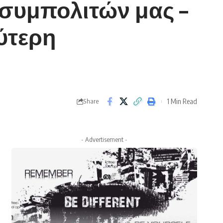
συμπολιτών μας –
ύτερη
1 Min Read
Share
- Advertisement -