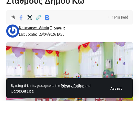
Σταθμούς Δήμου Κω
1 Min Read
Notosnews-Admin
Last updated: 29/04/2026 19:36
By using this site, you agree to the
Privacy Policy
and
Accept
Terms of Use
.
Αγαπητοί γονείς,
οι αιτήσεις για εγγραφές και επανεγγραφές νηπίων και