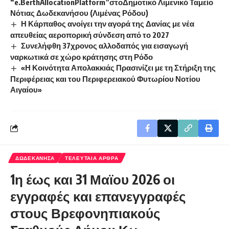
“e.BerthAllocationPlatform”στοΔημοτικό Λιμενικό Ταμείο
Νότιας Δωδεκανήσου (Λιμένας Ρόδου)
Η Κάρπαθος ανοίγει την αγορά της Δανίας με νέα
απευθείας αεροπορική σύνδεση από το 2027
Συνελήφθη 37χρονος αλλοδαπός για εισαγωγή
ναρκωτικά σε χώρο κράτησης στη Ρόδο
«Η Κοινότητα Απολακκιάς Πρασινίζει με τη Στήριξη της
Περιφέρειας και του Περιφερειακού Φυτωρίου Νοτίου
Αιγαίου»
ΔΩΔΕΚΑΝΗΣΑ
ΤΕΛΕΥΤΑΙΑ ΑΡΘΡΑ
1η έως και 31 Μαϊου 2026 οι
εγγραφές και επανεγγραφές
στους Βρεφονηπιακούς