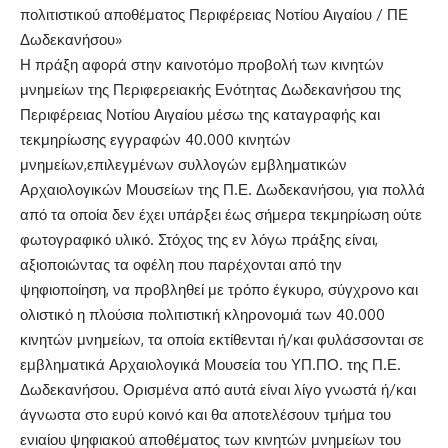
πολιτιστικο
ύ αποθ
έματος Περιφ
έρειας
Νοτ
ίου Αιγα
ίου
/ ΠΕ
Δωδεκαν
ήσου
»
Η πράξη αφορά στην καινοτόμο προβολή των κινητών
μνημείων της Περιφερειακής Ενότητας Δωδεκανήσου της
Περιφέρειας Νοτίου Αιγαίου μέσω της καταγραφής και
τεκμηρίωσης εγγραφών
40.000 κινητών
μνημείων
,
επιλεγμένων συλλογών εμβληματικών
Αρχαιολογικών Μουσείων της Π.Ε. Δωδεκανήσου, για πολλά
από τα οποία δεν έχει υπάρξει έως σήμερα τεκμηρίωση ούτε
φωτογραφικό υλικό.
Σ
τόχος της εν λόγω πράξης είναι,
αξιοποιώντας τα οφέλη που παρέχονται από την
ψηφιοποίη
ση, να προβληθεί με τρόπο έγκυρο, σύγχρονο και
ολιστικό η πλούσια πολιτιστική κληρονομιά των 40.000
κινητών μνημείων, τα οποία εκτίθενται ή/και φυλάσσονται σε
εμβληματικά Αρχαιολογικά Μουσεία του ΥΠ.ΠΟ. της Π.Ε.
Δωδεκανήσου. Ορισμένα από αυτά είναι λίγο γνωστά ή/και
άγνωστα στο ευρύ κοινό και θα αποτελέσουν τμήμα του
ενιαίου ψηφιακού αποθέματος των κινητών μνημείων του