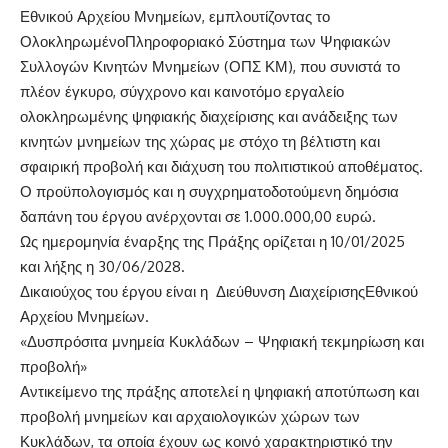
Εθνικού Αρχείου Μνημείων, εμπλουτίζοντας το
Ολοκληρωμένο
Πληροφοριακ
ό
Σ
ύστη
μα
των Ψηφιακών
Συλλογών Κινητών Μνημείων
(
ΟΠΣ ΚΜ
)
, που συνιστά το
πλέον έγκυρο, σύγχρονο και καινοτόμο εργαλείο
ολοκληρωμένης ψηφιακής διαχείρισης και ανάδειξης των
κινητών μνημείων της χώρας με στόχο τη βέλτιστη και
σφαιρική προβολή και διάχυση του πολιτιστικού αποθέματος.
Ο προ
ϋπολογισμ
ός κ
αι
η συγχρηματοδοτο
ύμενη δημ
όσια
δαπ
άνη του
έργου αν
έρχονται σε
1.000.000,00
ευρ
ώ.
Ως ημερομην
ία
έναρξης
της
Πρ
άξης ορ
ίζεται η
10
/
01
/2025
και λ
ήξης η
3
0
/
06
/202
8
.
Δι
καιο
ύχο
ς
του
έργου ε
ίναι
η
Διεύθυνση Διαχείριση
ς
Εθνικού
Αρχείου Μνημείων
.
«Δυσπρ
όσιτα μνημε
ία Κυκλ
άδων
–
Ψηφιακ
ή
τεκμηρ
ίωση και
προβολ
ή
»
Αντικείμενο της πράξης αποτελεί η ψηφιακή αποτύπωση και
προβολή μνημείων και αρχαιολογικών χώρων των
Κυκλάδων, τα οποία έχουν ως κοινό χαρακτηριστικό την