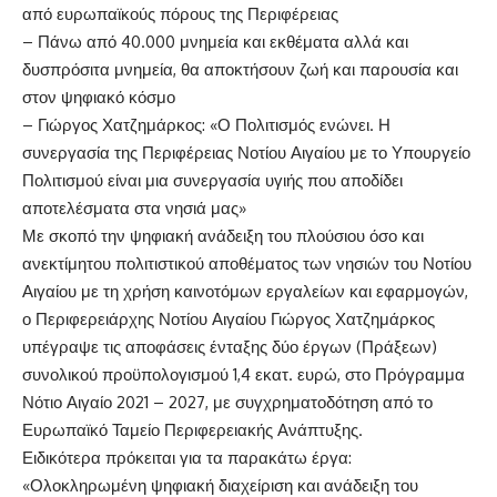
απ
ό ευρωπα
ϊκο
ύς π
όρους
της
Περιφ
έρειας
–
Πάνω απ
ό
40.000 μνημεία και εκθέματα
αλλ
ά
και
δυσπρ
όσιτα μνημε
ία,
θα αποκτήσουν ζωή και παρουσία και
στον ψηφιακό κόσμο
–
Γι
ώργος Χατζημ
άρκος:
«
Ο Πο
λιτισμ
ός εν
ώνει.
Η
συνεργασία της Περιφέρειας Νοτίου Αιγαίου με το Υπουργείο
Πολιτισμού είναι μια συνεργασία υγιής που αποδίδει
αποτελέσματα στα νησιά
μας»
Με σκοπ
ό την
ψηφιακ
ή
αν
άδειξη του
πλο
ύσιου
όσο και
ανεκτ
ίμητου
πολιτιστικο
ύ αποθ
έματος των
νησι
ών του Νοτ
ίου
Αιγα
ίου
με τη
χρ
ήση καινοτ
όμων εργ
αλε
ίων και εφαρμογ
ών,
ο Περι
φερει
άρχης Νοτ
ίου Αι
γα
ίου
Γι
ώργος Χατζημ
άρκος
υπ
έγ
ραψε
τις
αποφ
άσεις
ένταξης δ
ύο
έργων (Π
ρ
άξεων)
συνολικο
ύ
προϋπολογισμού
1,4 εκατ. ευρ
ώ,
στο Πρ
όγραμμα
Ν
ότιο Αιγα
ίο 2021
–
2027
,
με συγχρηματοδ
ότη
ση απ
ό το
Ευρωπα
ϊκ
ό Ταμε
ίο Περιφερειακ
ής Αν
άπτυξης.
Ειδικ
ότερα πρ
όκειται γ
ι
α τα παρακ
άτω
έργα:
«Ολοκληρωμ
ένη ψηφι
ακ
ή
διαχείριση
και αν
άδειξη του