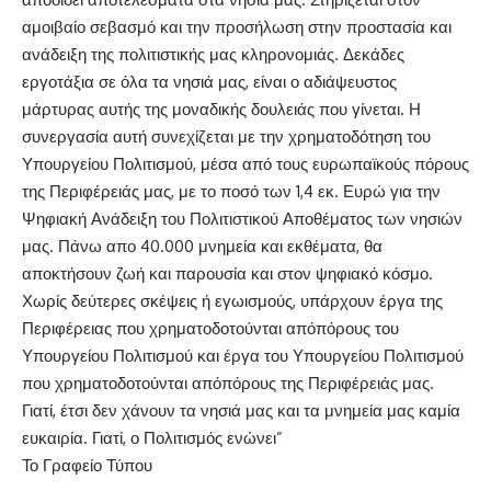
αμοιβαίο σεβασμό και την προσήλωση στην προστασία και
ανάδειξη της πολιτιστικής μας κληρονομιάς.
Δεκάδες
εργοτάξια σε όλα τα νησιά μας, είναι ο αδιάψευστος
μάρτυρας αυτής της μοναδικής δουλειάς που γίνεται. Η
συνεργασία αυτή συνεχίζεται με την χρηματοδότηση του
Υπουργείου Πολιτισμού, μέσα απ
ό
τους
ε
υρωπαϊκούς πόρους
της Περιφέρειάς μας, με το ποσό των 1,4 εκ. Ευρώ για την
Ψηφιακή Ανάδειξη του Πολιτιστικού Αποθέματος των νησιών
μας.
Πάνω απο 40.000 μνημεία και εκθέματα, θα
αποκτήσουν ζωή και παρουσία και στον ψηφιακό κόσμο.
Χωρίς δεύτερες σκέψεις ή
εγωισμούς
, υπάρχουν έργα της
Περιφέρειας που χρηματοδοτούνται
από
πόρους του
Υπουργείου Πολιτισμού και έργα του Υπουργείου Πολιτισμού
που χρηματοδοτούνται
από
πόρους της Περιφέρειάς μας.
Γιατί, έτσι δεν χάνουν τα νησιά μας και τα μνημεία μας καμία
ευκαιρία.
Γιατί, ο Πολιτισμός ενώνει”
Το Γραφείο Τύπου