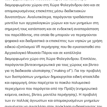
διαμορφωμένου χώρου στη Χώρα Φολεγάνδρου όσο και σε
απομακρυσμένους επισκέπτες μέσω διαδικτυακών
δυνατοτήτων. Αναλυτικότερα, παράγονται
τρισδιάστατα
μοντέλα
των αρχαιολογικών χώρων και των μνημείων στη
σημερινή τους κατάσταση και σε ενδεικτική αναπαράσταση
του παρελθόντος, στα οποία θα μπορούν να περιηγούνται
ψηφιακά και διαδραστικά οι επισκέπτες των νησιών με χρήση
ειδικού εξοπλισμού
VR
περιήγησης που θα εγκατασταθεί στο
Αρχαιολογικό Μουσείο Πάρου και σε κατάλληλα
διαμορφωμένο χώρο στη Χώρα Φολεγάνδρου. Επιπλέον,
παράγονται
βίντεο
ενημερωτικά για τους χώρους και βίντεο
για τη διαδικασία υλοποίησης (“making of”). Για την προβολή
των δυσπρόσιτων μνημείων δημιουργείται ειδική
ιστοσελίδα
και εφαρμογή, όπου παρέχεται το ποικίλο πολυμεσικό
περιεχόμενο που παράγεται από την Πράξη (ενημερωτικά
κείμενα, εικόνες, βίντεο, μοντέλα περιήγησης). Η προβολή
των εν πολλοίς άγνωστων και απομακρυσμένων μνημείων
αναμένεται να συντελέσει στην πρόκληση ενδιαφέροντος του