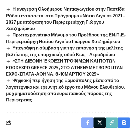
Η ανέγερση Ολοήμερου Νηπιαγωγείου στην Παστίδα
Ρόδου εντάσσεται στο Πρόγραμμα «Νότιο Αιγαίο» 2021 –
2027 με απόφαση του Περιφερειάρχη Γιώργου
Χατζημάρκου
Πρωτοχρονιάτικο Μήνυμα του Προέδρου της ΕΝ.Π.Ε.,
Περιφερειάρχη Νοτίου Αιγαίου Γιώργου Χατζημάρκου
Υπεγράφη η σύμβαση για την εκπόνηση της μελέτης
βελτίωσης της επαρχιακής οδού Κως – Αεροδρόμιο
«ΣΤΗ ΔΙΕΘΝΗ ΈΚΘΕΣΗ ΤΡΟΦΙΜΩΝ ΚΑΙ ΠΟΤΩΝ
FOODEXPO GREECE 2025, ΣΤΟ ΑTHENSMETROPOLITAN
EXPO-ΣΠΑΤΑ-ΑΘΗΝΑ, 8-10ΜΑΡΤΙΟΥ 2025»
Ψηφιακή περιήγηση της Ερμούπολης μέσα από το
λογοτεχνικό και ερευνητικό έργο του Μάνου Ελευθερίου,
με χρηματοδότηση από ευρωπαϊκούς πόρους της
Περιφέρειας