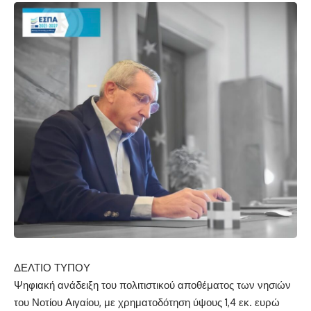
ΔΕΛΤΙΟ ΤΥΠΟ
Υ
Ψηφιακή
α
νάδειξη του
π
ολιτιστικού
α
ποθέματος των νησιών
του Νοτ
ίου Αιγα
ίου,
με χρηματοδ
ότηση
ύψους
1,4 εκ.
ε
υρώ