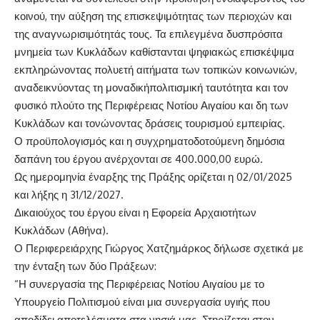
κοινού, την αύξηση της επισκεψιμότητας των περιοχών και
της αναγνωρισιμότητάς τους. Τα επιλεγμένα δυσπρόσιτα
μνημεία των Κυκλάδων καθίστανται ψηφιακώς επισκέψιμα
εκπληρώνοντας πολυετή αιτήματα των τοπικών κοινωνιών,
αναδεικνύοντας τη μοναδική
πολιτισμική ταυτότητα και τον
φυσικό πλούτο της Περιφέρειας Νοτίου Αιγαίου και δη των
Κυκλάδων και τονώνοντας δράσεις τουρισμού εμπειρίας.
Ο προ
ϋπολογισμ
ός κ
αι
η συγχρηματοδοτο
ύμενη δημ
όσια
δαπ
άνη του
έργου αν
έρχονται σε
4
00.000,00 ευρ
ώ.
Ως ημερομην
ία
έναρξης
της
Πρ
άξης ορ
ίζεται η
02
/
01
/2025
και λ
ήξης η
3
1
/
12
/202
7
.
Δι
καιο
ύχο
ς
του
έργου ε
ίναι
η
Εφορε
ία Αρχαιοτ
ήτων
Κυκλ
άδων
(
Αθ
ήνα)
.
Ο Περιφερει
άρχης
Γι
ώργος Χατζημ
άρκος
δ
ήλωσε σχετικ
ά με
την
ένταξη των δ
ύο Πρ
άξεων:
“Η συνεργασία της Περιφέρειας Νοτίου Αιγαίου με το
Υπουργείο Πολιτισμού είναι μια συνεργασία υγιής που
αποδίδει αποτελέσματα στα νησιά μας. Στηρίζεται στον