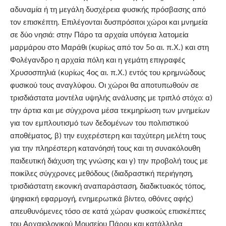
αδυναμία ή τη μεγάλη δυσχέρεια φυσικής πρόσβασης από
τον επισκέπτη. Επιλέγονται δυσπρόσιτοι χώροι και μνημεία
σε δύο νησιά: στην
Πάρο
τα
αρχαία υπόγεια λατομεία
μαρμάρου στο Μαράθι
(κυρίως από τον 5ο αι. π.Χ.) και στη
Φολέγανδρο
η
αρχαία πόλη
και η γεμάτη επιγραφές
Χρυσοσπηλιά
(κυρίως 4ος αι. π.Χ.) εντ
ός του κρημνώδους
φυσικού τους αναγλύφου. Οι χώροι θα αποτυπωθούν σε
τρισδιάστατα μοντέλα υψηλής ανάλυσης με τριπλό στόχο: α)
την άρτια και με σύγχρονα μέσα τεκμηρίωση των μνημείων
για τον εμπλουτισμό των δεδομένων του πολιτιστικού
αποθέματος, β) την ευχερέστερη και ταχύτερη μελέτη τους
για την πληρέστερη κατανόησή τους και τη συνακόλουθη
παιδευτική διάχυση της γνώσης και γ) την προβολή τους με
ποικίλες σύγχρονες μεθόδους (διαδραστική περιήγηση,
τρισδιάστατη εικονική αναπαράσταση,
διαδικτυακός τόπος,
ψηφιακ
ή εφαρμογή, ενημερωτικά βίντεο, οθόνες αφής)
απευθυνόμενες τόσο σε κατά χώραν φυσικούς επισκέπτες
του Αρχαιολογικού Μουσείου Πάρου και κατάλληλα