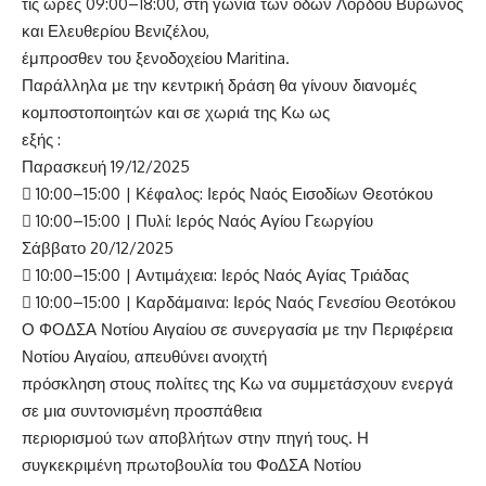
τις ώρες 09:00–18:00, στη γωνία των οδών Λόρδου Βύρωνος
και Ελευθερίου Βενιζέλου,
έμπροσθεν του ξενοδοχείου Maritina.
Παράλληλα με την κεντρική δράση θα γίνουν διανομές
κομποστοποιητών και σε χωριά της Κω ως
εξής :
Παρασκευή 19/12/2025
 10:00–15:00 | Κέφαλος: Ιερός Ναός Εισοδίων Θεοτόκου
 10:00–15:00 | Πυλί: Ιερός Ναός Αγίου Γεωργίου
Σάββατο 20/12/2025
 10:00–15:00 | Αντιμάχεια: Ιερός Ναός Αγίας Τριάδας
 10:00–15:00 | Καρδάμαινα: Ιερός Ναός Γενεσίου Θεοτόκου
Ο ΦΟΔΣΑ Νοτίου Αιγαίου σε συνεργασία με την Περιφέρεια
Νοτίου Αιγαίου, απευθύνει ανοιχτή
πρόσκληση στους πολίτες της Κω να συμμετάσχουν ενεργά
σε μια συντονισμένη προσπάθεια
περιορισμού των αποβλήτων στην πηγή τους. Η
συγκεκριμένη πρωτοβουλία του ΦοΔΣΑ Νοτίου