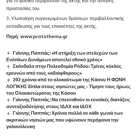
για το φυσικό περιβάλλον της ακτής και την ανάγκη
προστασίας του.
Υλοποίηση συγκεκριμένων δράσεων περιβαλλοντικής
εκπαίδευσης για τους επισκέπτες της ακτής.
Πηγή: www.protothema.gr
Γιάννης Παππάς: «Η στήριξη των στελεχών των
Ενόπλων Δυνάμεων αποτελεί εθνικό χρέος»
Σκάνδαλο στην Πολεοδομία Ρόδου: Τρίτος κύκλος
ερευνών από τους «αδιάφθορους»
202 χρόνια από το ολοκαύτωμα της Κάσου Η ΦΩΝΗ
ΛΟΓΙΚΗΣ δίπλα στους νησιώτες μας – Τίμησε τους ήρωες
του Ολοκαυτώματος της Κάσου
Γιάννης Παππάς: Να επεκταθούν οι ευνοϊκές διατάξεις
συνταξιοδότησης στους ΙΔΑΧ και ΙΔΟΧ
Γιάννης Παππάς: Χρόνια πολλά σε κάθε γωνιά των
ακριτικών νησιών μας που υψώνουν περήφανα την
γαλανόλευκη