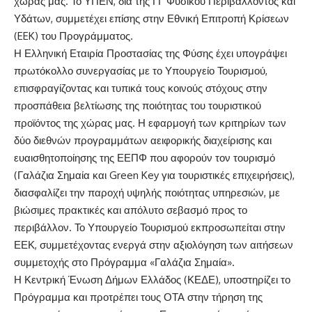
χώρας μας. Το ΥΠΕΝ, δια της ΓΓ Φυσικού Περιβάλλοντος και
Υδάτων, συμμετέχει επίσης στην Εθνική Επιτροπή Κρίσεων
(EEK) του Προγράμματος.
Η Ελληνική Εταιρία Προστασίας της Φύσης έχει υπογράψει
πρωτόκολλο συνεργασίας με το Υπουργείο Τουρισμού,
επισφραγίζοντας και τυπικά τους κοινούς στόχους στην
προσπάθεια βελτίωσης της ποιότητας του τουριστικού
προϊόντος της χώρας μας. Η εφαρμογή των κριτηρίων των
δύο διεθνών προγραμμάτων αειφορικής διαχείρισης και
ευαισθητοποίησης της ΕΕΠΦ που αφορούν τον τουρισμό
(Γαλάζια Σημαία και Green Key για τουριστικές επιχειρήσεις),
διασφαλίζει την παροχή υψηλής ποιότητας υπηρεσιών, με
βιώσιμες πρακτικές και απόλυτο σεβασμό προς το
περιβάλλον. Το Υπουργείο Τουρισμού εκπροσωπείται στην
ΕΕΚ, συμμετέχοντας ενεργά στην αξιολόγηση των αιτήσεων
συμμετοχής στο Πρόγραμμα «Γαλάζια Σημαία».
Η Κεντρική Ένωση Δήμων Ελλάδος (ΚΕΔΕ), υποστηρίζει το
Πρόγραμμα και προτρέπει τους ΟΤΑ στην τήρηση της