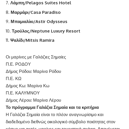
Λάμπη/Pelagos Suites Hotel
Μαρμάρι/Casa Paradiso
Μπαμιαλίκι/Astir Odysseus
Τρούλος/Neptune Luxury Resort
Ψαλίδι/Mitsis Ramira
Οι μαρίνες με Γαλάζιες Σημαίες
Π.Ε. ΡΟΔΟΥ
Δήμος Ρόδου: Μαρίνα Ρόδου
Π.Ε. ΚΩ
Δήμος Κω: Μαρίνα Κω
Π.Ε. ΚΑΛΥΜΝΟΥ
Δήμος Λέρου: Μαρίνα Λέρου
Το πρόγραμμα Γαλάζια Σημαία και τα κριτήρια
Η Γαλάζια Σημαία είναι το πλέον αναγνωρίσιμο και
διαδεδομένο διεθνώς οικολογικό σύμβολο ποιότητας στον
κόσμο για ακτές, μαρίνες και τουριστικά σκάφη. Απονέμεται