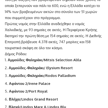
οποία ξεπερνούν και πάλι τα 600, ενώ η Ελλάδα κατέχει το
14% των βραβευμένων ακτών στο σύνολο των 51 χωρών
που συμμετέχουν στο πρόγραμμα.
Πρώτος νομός στην Ελλάδα αναδείχθηκε ο νομός
Χαλκιδικής, με 93 σημαίες σε ακτές. Η Περιφέρεια Κρήτης
διατηρεί την πρώτη θέση με 154 σημαίες σε ακτές. Η Διεθνής
Επιτροπή βράβευσε 4.378 ακτές, 747 μαρίνες και 158
τουριστικά σκάφη σε όλο τον κόσμο.
Δήμος Ρόδου:
Αμμούδες Φαληράκι/Mitsis Selection Alila
Αμμούδες-Φαληράκι/ Elysium Resort
Αμμούδες-Φαληράκι/Rodos Palladium
Αφάντου 2/Irene Palace
Αφάντου 2/Port Royal
Βλήχα/Lindos Grand Resort
Βληχά/Lindos Mare & Lindos Blu