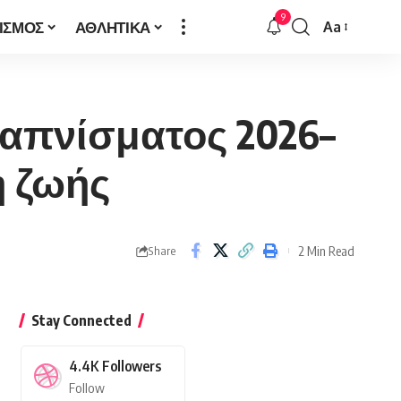
9
ΙΣΜΟΣ
ΑΘΛΗΤΙΚΑ
Aa
Font
Resizer
Καπνίσματος 2026–
η ζωής
2 Min Read
Share
Stay Connected
4.4K
Followers
Follow