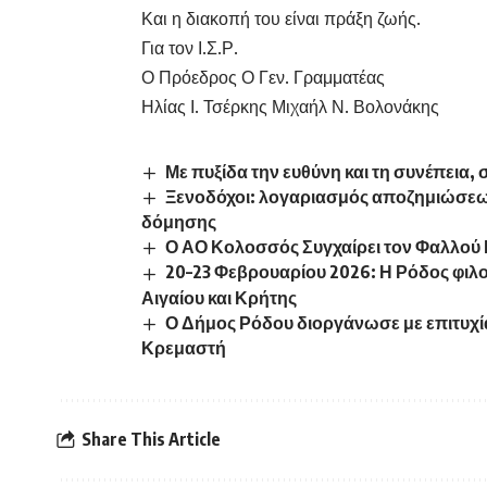
Και η διακοπή του είναι πράξη ζωής.
Για τον Ι.Σ.Ρ.
Ο Πρόεδρος Ο Γεν. Γραμματέας
Ηλίας Ι. Τσέρκης Μιχαήλ Ν. Βολονάκης
Με πυξίδα την ευθύνη και τη συνέπεια, 
Ξενοδόχοι: λογαριασμός αποζημιώσεων
δόμησης
Ο ΑΟ Κολοσσός Συγχαίρει τον Φαλλού Ν
20–23 Φεβρουαρίου 2026: Η Ρόδος φιλ
Αιγαίου και Κρήτης
Ο Δήμος Ρόδου διοργάνωσε με επιτυχ
Κρεμαστή
Share This Article