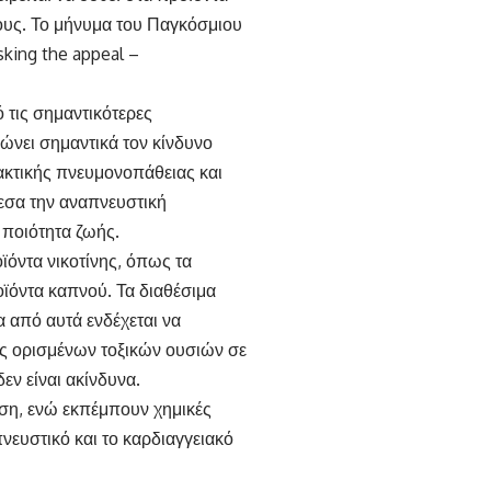
έους. Το μήνυμα του Παγκόσμιου
sking the appeal –
 τις σημαντικότερες
ιώνει σημαντικά τον κίνδυνο
κτικής πνευμονοπάθειας και
εσα την αναπνευστική
ή ποιότητα ζωής.
οϊόντα νικοτίνης, όπως τα
οϊόντα καπνού. Τα διαθέσιμα
α από αυτά ενδέχεται να
ες ορισμένων τοξικών ουσιών σε
εν είναι ακίνδυνα.
ηση, ενώ εκπέμπουν χημικές
ευστικό και το καρδιαγγειακό