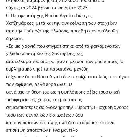
διάρκειας παραμονής στην Ελλάδα που από 6,0
νύχτες το 2024 βρίσκεται σε 5,7 το 2025.
Ο Περιφερειάρχης Νοτίου Αιγαίου Γιώργος
Χατζημάρκος, μετά και την ανακοίνωση των στοιχείων
από την Τράπεζα της Ελλάδος, προέβη στην ακόλουθη
δήλωση:
«Σε μια χρονιά που στιγματίστηκε από το φαινόμενο των
χιλιάδων σεισμών της Σαντορίνης, ως
αποτέλεσμα του οποίου ήταν η μείωση των ροών προς το
εμβληματικό νησί, τα παραπάνω μεγέθη
δείχνουν ότι το Νότιο Αιγαίο δεν στηρίζεται απλώς στον όγκο
των αφίξεων, αλλά εδραιώνει με
συνέπεια τη θέση του ως η υψηλότερης αξίας τουριστική
περιφέρεια της χώρας και μια από τις
σημαντικότερες σε ολόκληρη την Ευρώπη. Η ισχυρή άνοδος
τόσο των συνολικών εισπράξεων όσο
και των δεικτών δαπάνης ανά διανυκτέρευση και ανά
επίσκεψη αποτυπώνει ένα μοντέλο