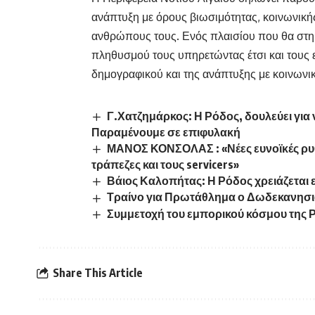
ανάπτυξη με όρους βιωσιμότητας, κοινωνικής 
ανθρώπους τους. Ενός πλαισίου που θα στηρ
πληθυσμού τους υπηρετώντας έτσι και τους ε
δημογραφικού και της ανάπτυξης με κοινωνικ
Γ.Χατζημάρκος: Η Ρόδος, δουλεύει για ν
Παραμένουμε σε επιφυλακή
ΜΑΝΟΣ ΚΟΝΣΟΛΑΣ : «Νέες ευνοϊκές ρυθμ
τράπεζες και τους servicers»
Βάιος Καλοπήτας: Η Ρόδος χρειάζεται εν
Τραίνο για Πρωτάθλημα ο Δωδεκανησ
Συμμετοχή του εμπορικού κόσμου της Ρ
Share This Article