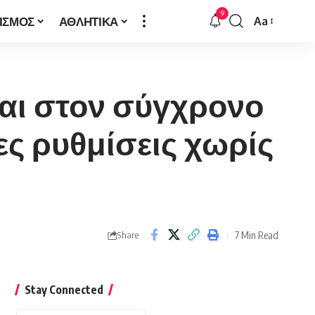
9
ΙΣΜΟΣ
ΑΘΛΗΤΙΚΑ
Aa
Font
Resizer
Ναι στον σύγχρονο
ες ρυθμίσεις χωρίς
7 Min Read
Share
Stay Connected