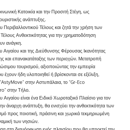
ινωνική Κατοικία και την Προσιτή Στέγη, ως
ουριστικής ανάπτυξης.
υ Περιβαλλοντικού Τέλους και ζητά την χρήση των
Τέλους Ανθεκτικότητας για την χρηματοδότηση
υν ανάγκη.
ου Αιγαίου και της Διεύθυνσης Φέρουσας Ικανότητας
ης και επανακατάταξης των περιοχών. Μετατροπή
βιώσιμου τουρισμού, αξιοποιώντας την εμπειρία
έχουν ήδη υλοποιηθεί ή βρίσκονται σε εξέλιξη,
“AstyMove” στην Αστυπάλαια, το “Gr-Eco
ero” στην Τήλο.
 Αιγαίου είναι ένα Ειδικό Χωροταξικό Πλαίσιο για τον
ην άναρχη ανάπτυξη, θα ενισχύει την ανθεκτικότητα των
σμό προς ποιοτική, πράσινη και χωρικά τεκμηριωμένη
ναμική των νησιών.
σα στη διαμόρφωση ενός πλαισίου που θα υπηρετεί την