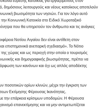
υσκολία εύρεσης κατοικίας για εργαζομένους στον
ό, δημόσιους λειτουργούς και νέους κατοίκους αποτελούν
ινωνική βιωσιμότητα των νησιών. Για τον λόγο αυτό
α την Κοινωνική Κατοικία στο Ειδικό Χωροταξικό
 κίνητρα που θα υπηρετούν τον άνθρωπο και τις ανάγκες
έρεια Νοτίου Αιγαίου δεν είναι αντίθετη στον
ό και επιστημονικά ανεπαρκή σχεδιασμό». Το Νότιο
α της χώρας και ως περιοχή στην οποία ο τουρισμός
ινωνικής και δημογραφικής βιωσιμότητας, πρέπει να
αμόρφωση των κανόνων και όχι ως απλός αποδέκτης
των ποσοτικών ορίων κλινών, μέχρι την έγκριση τωv
σεων Εκτίμησης Φέρουσας Ικανότητας.
 με την επάρκεια κρίσιμων υποδομών. Η Φέρουσα
χανισμό επανεκτίμησης και να μην αντιμετωπίζεται