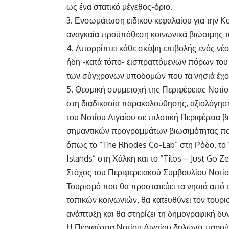
ως ένα στατικό μέγεθος-όριο.
3. Ενσωμάτωση ειδικού κεφαλαίου για την Κο
αναγκαία προϋπόθεση κοινωνικά βιώσιμης τ
4. Απορρίπτει κάθε σκέψη επιβολής ενός νέο
ήδη -κατά τόπο- εισπραττόμενων πόρων του 
των σύγχρονων υποδομών που τα νησιά έχο
5. Θεσμική συμμετοχή της Περιφέρειας Νοτί
στη διαδικασία παρακολούθησης, αξιολόγησ
του Νοτίου Αιγαίου σε πιλοτική Περιφέρεια 
σημαντικών προγραμμάτων βιωσιμότητας που 
όπως το “The Rhodes Co-Lab” στη Ρόδο, το 
Islands” στη Χάλκη και το “Tilos – Just Go Z
Στόχος του Περιφερειακού Συμβουλίου Νοτίου
Τουρισμό που θα προστατεύει τα νησιά από τ
τοπικών κοινωνιών, θα κατευθύνει τον τουρι
ανάπτυξη και θα στηρίζει τη δημογραφική δυ
Η Περιφέρεια Νοτίου Αιγαίου δηλώνει παρού