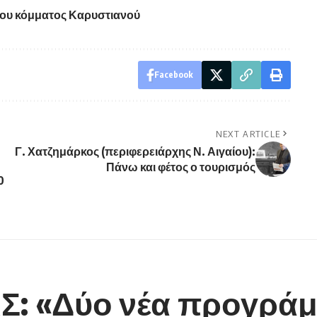
 του κόμματος Καρυστιανού
Facebook
NEXT ARTICLE
Γ. Χατζημάρκος (περιφερειάρχης Ν. Αιγαίου):
Πάνω και φέτος ο τουρισμός
0
 «Δύο νέα προγράμμ