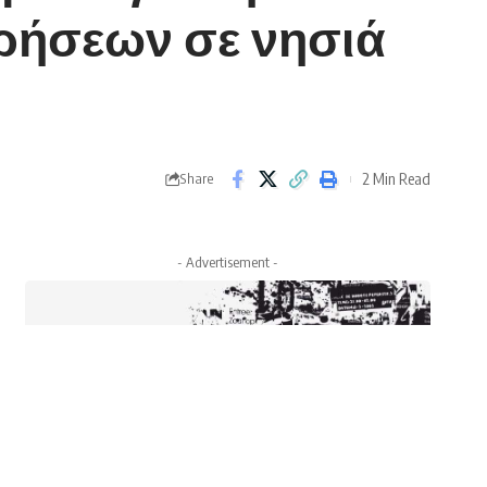
ιρήσεων σε νησιά
2 Min Read
Share
- Advertisement -