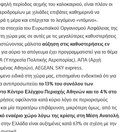
ψηλή περίοδος αιχμής του καλοκαιριού, είναι πλέον οι
εροδρομίων
με χιλιάδες επιβάτες καθημερινά να
ά η μέρα και επέρχεται το λεγόμενο «ντόμινο».
ό τα στοιχεία του Ευρωπαϊκού Οργανισμού Ασφάλειας της
 τη χώρα μας σε αυτές με τις μεγαλύτερες καθυστερήσεις
πιστώνοντας μάλιστα
αύξηση στις καθυστερήσεις εν
ώ για αύριο το απόγευμα έχει προγραμματιστεί για το θέμα
Α (Υπηρεσία Πολιτικής Αεροπορίας), ΑΠΑ (Αρχή
λιμένας Αθηνών), AEGEAN, SKY express.
ενο ειδικά στη χώρα μας, επισημαίνει ενδεικτικά ότι για
άδα αντιπροσωπεύει
το 13% του συνόλου των
στο Κέντρο Ελέγχου Περιοχής Αθηνών και το 4% στο
ερήσεις οφείλονται κατά κύριο λόγο σε περιορισμούς
και μία περαιτέρω επιβάρυνση, μικρότερη όμως, από τις
κό εναέριο χώρο λόγω της κρίσης στη Μέση Ανατολή
.
 στην Ελλάδα είναι αυξημένες κατά 63% σε σχέση με την
 σχετικά.