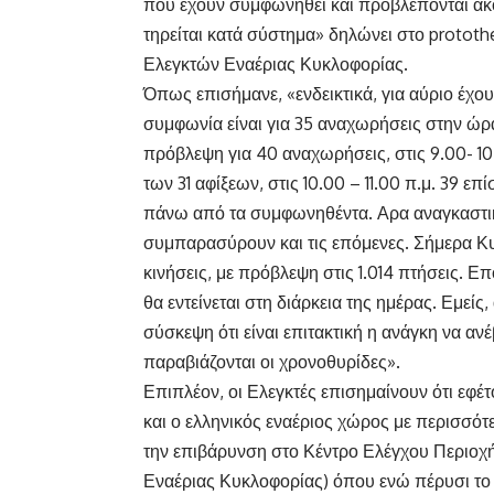
που έχουν συμφωνηθεί και προβλέπονται ακ
τηρείται κατά σύστημα» δηλώνει στο protot
Ελεγκτών Εναέριας Κυκλοφορίας.
Όπως επισήμανε, «ενδεικτικά, για αύριο έχου
συμφωνία είναι για 35 αναχωρήσεις στην ώρα 
πρόβλεψη για 40 αναχωρήσεις, στις 9.00- 1
των 31 αφίξεων, στις 10.00 – 11.00 π.μ. 39 επ
πάνω από τα συμφωνηθέντα. Αρα αναγκαστικ
συμπαρασύρουν και τις επόμενες. Σήμερα Κυρι
κινήσεις, με πρόβλεψη στις 1.014 πτήσεις. 
θα εντείνεται στη διάρκεια της ημέρας. Εμεί
σύσκεψη ότι είναι επιτακτική η ανάγκη να αν
παραβιάζονται οι χρονοθυρίδες».
Επιπλέον, οι Ελεγκτές επισημαίνουν ότι εφέ
και ο ελληνικός εναέριος χώρος με περισσό
την επιβάρυνση στο Κέντρο Ελέγχου Περιοχή
Εναέριας Κυκλοφορίας) όπου ενώ πέρυσι το 