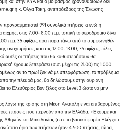
όμη και στην ΚΥΑ και ο μοιρασμός χρονοθυρίδων δεν
heme.gr η κ. Όλγα Τόκη, αντιπρόεδρος της Ένωσης
ν προγραμματιστεί 991 συνολικά πτήσεις κι ενώ η
αιχμής, στις 7.00- 8.00 π.μ. τοπική το αεροδρόμιο δίνει
0.00 π.μ. 35 αφίξεις αρα παραπάνω από το συμφωνηθέν
ίσης αναχωρήσεις και στις 12.00- 13.00, 35 αφίξεις -όλες
ά αυτές οι πτήσεις που θα καθυστερήσουν θα
ακή έχουμε ξεπεράσει (σ.σ. μέχρι τις 21.00) τις 1.000
Επομένως αν το πρωί ξεκινά με υπερφόρτωση, το πρόβλημα
ς, από την πλευρά μας, θα δηλώσουμε στην αυριανή
έβει το Ελευθέριος Βενιζέλος στο Level 3 ώστε να μην
τος λόγω της κρίσης στη Μέση Ανατολή είναι επιβαρυμένος
τερες πτήσεις που περνούν από την Ελλάδα. «Έχουμε και
ς Αθηνών και Μακεδονίας (σ.σ. το βασικό φορέα Ελέγχου
ανώτατο όριο των πτήσεων ήταν 4.500 πτήσεις, τώρα,