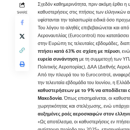
Σχεδόν καθημερινότητα, πριν ακόμη έρθει η υ
καθυστερήσεις στις πτήσεις των ελληνικών
α
SHARE
υφίστανται την ταλαιπωρία ειδικά όσο προχωρ
Του λόγου το αληθές επιβεβαιώνεται και απ
Αεροναυτιλίας (Eurocontrol) που κατατάσσει
στην Ευρώπη τις τελευταίες εβδομάδες, δια
πτήσει κατά 63% σε σχέση με πέρυσι
, εν
ευρεία συνάντηση
με τη συμμετοχή των ΥΠ
Πολιτικής Αεροπορίας), ΔΑΑ (Διεθνής Αερο
Από την πλευρά του το Eurocontrol, αναφερόμ
την τελευταία εβδομάδα του Ιουνίου, η Ελλ
καθυστερήσεων με το 9% να αποδίδεται 
Μακεδονία
. Όπως επισημαίνεται, οι καθυστ
χωρητικότητας και στελέχωσης, ενώ υπάρχει 
αυξημένες ροές αεροσκαφών στον ελληνι
«Ως αποτέλεσμα, οι καθυστερήσεις εν πτήσει
αντίστοιχη περίοδο του 2025», επισημαίνεται