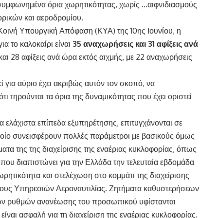
συμφωνημένα όρια χωρητικότητας, χωρίς …αιφνιδιασμούς
ορικών και αεροδρομίου.
ή Κοινή Υπουργική Απόφαση (ΚΥΑ) της 10ης Ιουνίου, η
ια το καλοκαίρι είναι
35 αναχωρήσεις και 31 αφίξεις ανά
αι 28 αφίξεις ανά ώρα εκτός αιχμής, με 22 αναχωρήσεις
 για αύριο έχει ακριβώς αυτόν τον σκοπό, να
τι τηρούνται τα όρια της δυναμικότητας που έχει οριστεί
τα ελάχιστα επίπεδα εξυπηρέτησης, επιτυγχάνονται σε
οίο συνεισφέρουν πολλές παράμετροι με βασικούς όμως
ματα της της διαχείρισης της εναέριας κυκλοφορίας, όπως
l που διαπιστώνει για την Ελλάδα την τελευταία εβδομάδα
χωρητικότητα και στελέχωση στο κομμάτι της διαχείρισης
όχους Υπηρεσιών Αεροναυτιλίας. Ζητήματα καθυστερήσεων
γών ρυθμών ανανέωσης του προσωπικού υφίστανται
ίναι ασφαλή για τη διαχείριση της εναέριας κυκλοφορίας.