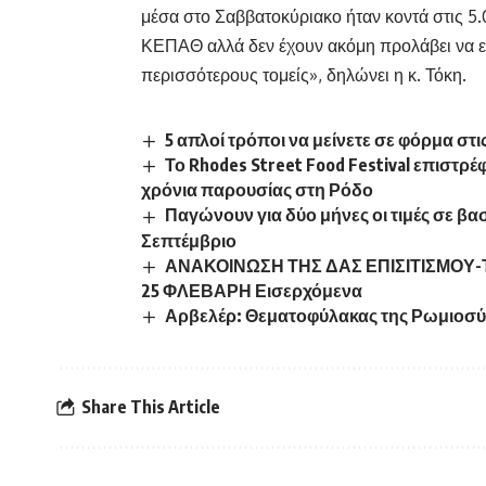
μέσα στο Σαββατοκύριακο ήταν κοντά στις 5
ΚΕΠΑΘ αλλά δεν έχουν ακόμη προλάβει να εκ
περισσότερους τομείς», δηλώνει η κ. Τόκη.
5 απλοί τρόποι να μείνετε σε φόρμα στι
Το Rhodes Street Food Festival επιστρέ
χρόνια παρουσίας στη Ρόδο
Παγώνουν για δύο μήνες οι τιμές σε β
Σεπτέμβριο
ΑΝΑΚΟΙΝΩΣΗ ΤΗΣ ΔΑΣ ΕΠΙΣΙΤΙΣΜΟΥ-
25 ΦΛΕΒΑΡΗ Εισερχόμενα
Αρβελέρ: Θεματοφύλακας της Ρωμιοσύ
Share This Article