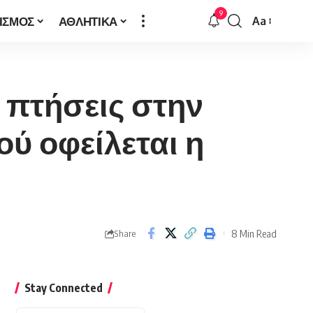
9
ΙΣΜΟΣ
ΑΘΛΗΤΙΚΑ
Aa
Font
Resizer
ς πτήσεις στην
ύ οφείλεται η
8 Min Read
Share
Stay Connected