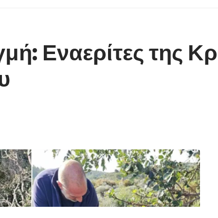
γμή: Εναερίτες της Κ
υ