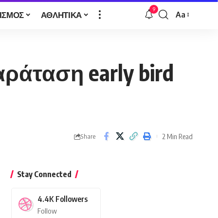
9
ΙΣΜΟΣ
ΑΘΛΗΤΙΚΑ
Aa
Font
Resizer
ράταση early bird
2 Min Read
Share
Stay Connected
4.4K
Followers
Follow