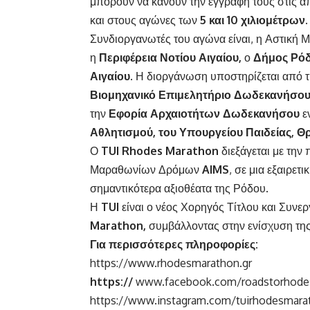
μπορούν να κάνουν την εγγραφή τους στις α
και στους αγώνες των
5 και 10 χιλιομέτρων.
Συνδιοργανωτές του αγώνα είναι, η Αστική 
η
Περιφέρεια Νοτίου Αιγαίου,
ο
Δήμος Ρό
Αιγαίου
. Η διοργάνωση υποστηρίζεται από 
Βιομηχανικό Επιμελητήριο Δωδεκανήσου
την
Εφορία Αρχαιοτήτων Δωδεκανήσου
εν
Αθλητισμού, του Υπουργείου Παιδείας, 
Ο
TUI Rhodes Marathon
διεξάγεται με την
Μαραθωνίων Δρόμων
AIMS
, σε μια εξαιρε
σημαντικότερα αξιοθέατα της Ρόδου.
Η
TUI
είναι ο νέος Χορηγός Τίτλου και Συνε
Marathon,
συμβάλλοντας στην ενίσχυση της
Για περισσότερες πληροφορίες:
https://www.rhodesmarathon.gr
https://
www.facebook.com/roadstorhode
https://www.instagram.com/tuirhodesmara