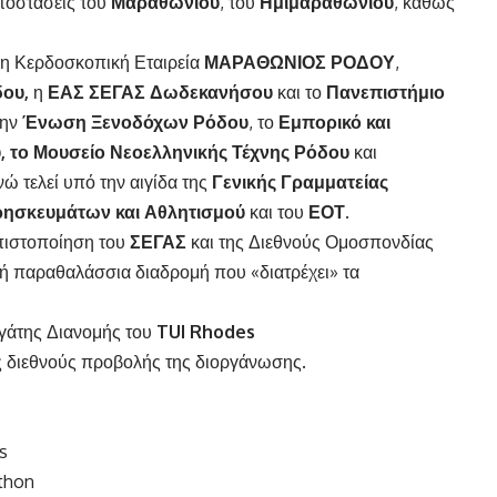
ποστάσεις του
Μαραθωνίου
, του
Ημιμαραθωνίου
, καθώς
Μη Κερδοσκοπική Εταιρεία
ΜΑΡΑΘΩΝΙΟΣ ΡΟΔΟΥ
,
δου,
η
ΕΑΣ ΣΕΓΑΣ Δωδεκανήσου
και το
Πανεπιστήμιο
την
Ένωση Ξενοδόχων Ρόδου
, το
Εμπορικό και
, το Μουσείο Νεοελληνικής Τέχνης Ρόδου
και
ώ τελεί υπό την αιγίδα της
Γενικής Γραμματείας
Θρησκευμάτων και Αθλητισμού
και του
ΕΟΤ.
 πιστοποίηση του
ΣΕΓΑΣ
και της Διεθνούς Ομοσπονδίας
τική παραθαλάσσια διαδρομή που «διατρέχει» τα
ργάτης Διανομής του
TUI Rhodes
 διεθνούς προβολής της διοργάνωσης.
s
thon