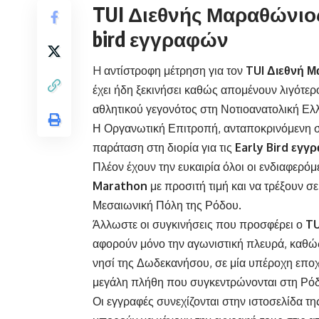
TUI Διεθνής Μαραθώνιος
bird εγγραφών
H αντίστροφη μέτρηση για τον
TUI Διεθνή 
έχει ήδη ξεκινήσει καθώς απομένουν λιγότερ
αθλητικού γεγονότος στη Νοτιοανατολική Ελ
Η Οργανωτική Επιτροπή, ανταποκρινόμενη σ
παράταση στη διορία για τις
Early
Bird
εγγρ
Πλέον έχουν την ευκαιρία όλοι οι ενδιαφερ
Marathon
με προσιτή τιμή και να τρέξουν σ
Μεσαιωνική Πόλη της Ρόδου.
Άλλωστε οι συγκινήσεις που προσφέρει ο
TU
αφορούν μόνο την αγωνιστική πλευρά, καθώς
νησί της Δωδεκανήσου, σε μία υπέροχη εποχή
μεγάλη πλήθη που συγκεντρώνονται στη Ρόδο
Οι εγγραφές συνεχίζονται στην ιστοσελίδα 