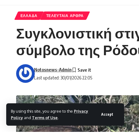
ΕΛΛΑΔΑ
ΤΕΛΕΥΤΑΙΑ ΑΡΘΡΑ
Συγκλονιστική στι
σύμβολο της Ρόδο
Notosnews-Admin
Last updated: 30/01/2026 22:05
By using this site, you agree to the
Privacy
Accept
Policy
and
Terms of Use
.