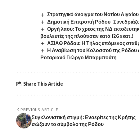
Στρατηγικό άνοιγμα του Νοτίου Αιγαίου
Δημοτική Επιτροπή Ρόδου -Συνεδριάζει
Οργή λαού: Το χρέος της ΝΔ εκτοξεύτηκ
βουλευτές της πλούτισαν κατά 126 εκατ.!
ΑΣΙΑΘ Ρόδου: Η Τήλος επόμενος σταθ
Η Αναβίωση του Κολοσσού της Ρόδου 
Ροταριανό Γιώργο Μπαρμπούτη
Share This Article
PREVIOUS ARTICLE
Συγκλονιστική στιγμή: Εναερίτες της Κρήτης
σώζουν το σύμβολο της Ρόδου