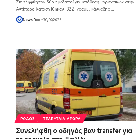
Συνελήφθησαν δύο ημεδαποί για υπόθεση ναρκωτικών στην
Αντίπαρο Κατασχέθηκαν -322- γραμμ. κάνναβης,…
News Room
30/07/2026
ΡΟΔΟΣ
ΤΕΛΕΥΤΑΙΑ ΑΡΘΡΑ
Συνελήφθη ο οδηγός βαν transfer για
το τροχαίο στο Ψαλίδι