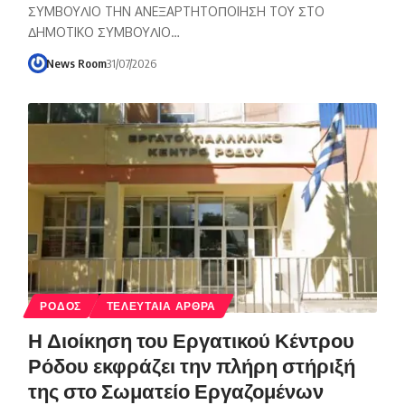
ΣYMBOYΛIO THN ANEΞAPTHTOΠOIHΣH TOY ΣTO
ΔHMOTIKO ΣYMBOYΛIO…
News Room
31/07/2026
ΡΟΔΟΣ
ΤΕΛΕΥΤΑΙΑ ΑΡΘΡΑ
Η Διοίκηση του Εργατικού Κέντρου
Ρόδου εκφράζει την πλήρη στήριξή
της στο Σωματείο Εργαζομένων