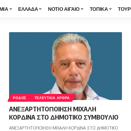
ΜΙΑ
ΕΛΛΑΔΑ
ΝΟΤΙΟ ΑΙΓΑΙΟ
ΤΟΠΙΚΑ
ΤΟΥΡ
ΡΟΔΟΣ
ΤΕΛΕΥΤΑΙΑ ΑΡΘΡΑ
ANEΞAPTHTOΠOIHΣH MIXAΛH
KOPΔINA ΣTO ΔHMOTIKO ΣYMBOYΛIO
ANEΞAPTHTOΠOIHΣH MIXAΛH KOPΔINA ΣTO ΔHMOTIKO